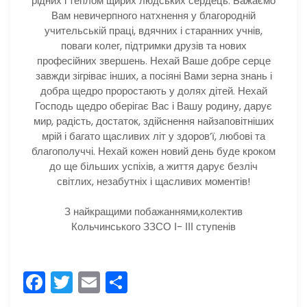
рідних і теплом щирих людських сердець. Бажаємо
Вам невичерпного натхнення у благородній
учительській праці, вдячних і старанних учнів,
поваги колег, підтримки друзів та нових
професійних звершень. Нехай Ваше добре серце
завжди зігріває інших, а посіяні Вами зерна знань і
добра щедро проростають у долях дітей. Нехай
Господь щедро оберігає Вас і Вашу родину, дарує
мир, радість, достаток, здійснення найзаповітніших
мрій і багато щасливих літ у здоров’ї, любові та
благополуччі. Нехай кожен новий день буде кроком
до ще більших успіхів, а життя дарує безліч
світлих, незабутніх і щасливих моментів!
З найкращими побажаннями,колектив
Кольчинського ЗЗСО І- ІІІ ступенів
F
T
E
П
a
w
m
о