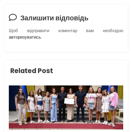
ц
і
Залишити відповідь
я
Щоб відправити коментар вам необхідно
авторизуватись
.
з
а
п
Related Post
и
с
і
в