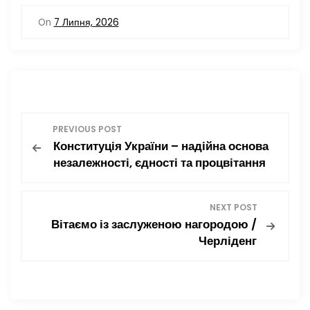
c
itt
ai
ді
On
7 Липня, 2026
e
er
l
л
b
и
o
т
o
и
Н
k
с
PREVIOUS POST
я
Конституція України – надійна основа
а
незалежності, єдності та процвітання
в
NEXT POST
і
Вітаємо із заслуженою нагородою /
Черліденг
г
а