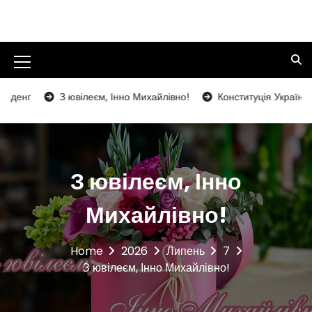
S
k
Кольчинський заклад загальної
i
середньої освіти І-ІІІ ступенів
p
t
M
Кольчинської селищної ради
o
e
Мукачівського району Закарпатської
г
З ювілеєм, Інно Михайлівно!
Конституція України – над
c
n
o
області
n
u
t
I
e
З ювілеєм, Інно
n
c
t
o
Михайлівно!
n
Home
2026
Липень
7
З ювілеєм, Інно Михайлівно!