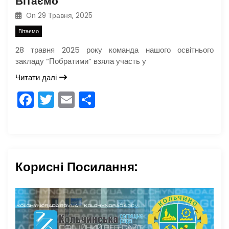
Вітаємо
On
29 Травня, 2025
Вітаємо
28 травня 2025 року команда нашого освітнього
закладу “Побратими” взяла участь у
Читати далі
F
T
E
П
a
w
m
о
c
itt
ai
ді
e
er
l
л
b
и
Корисні Посилання:
o
т
o
и
k
с