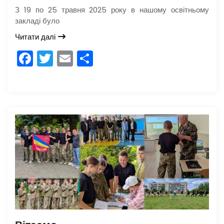
З 19 по 25 травня 2025 року в нашому освітньому
закладі було
Читати далі
F
T
E
П
a
w
m
о
c
itt
ai
ді
e
er
l
л
b
и
o
т
o
и
k
с
я