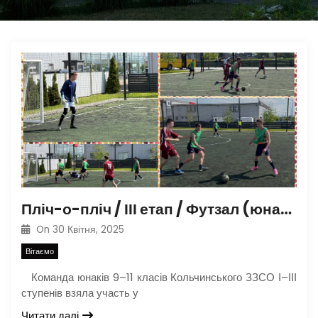
Пліч-о-пліч / ІІІ етап / Футзал (юнаки, 9-11 класи)
On
30 Квітня, 2025
Вітаємо
Команда юнаків 9–11 класів Кольчинського ЗЗСО І–ІІІ
ступенів взяла участь у
Читати далі