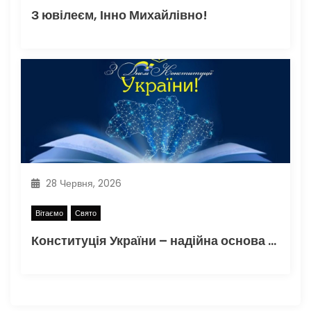
З ювілеєм, Інно Михайлівно!
28 Червня, 2026
Вітаємо
Свято
Конституція України – надійна основа незалежності, єдності та процвітання