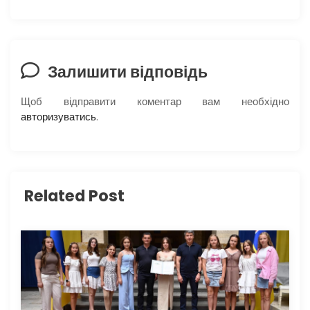
а
ц
і
Залишити відповідь
я
Щоб відправити коментар вам необхідно
авторизуватись
.
з
а
п
Related Post
и
с
і