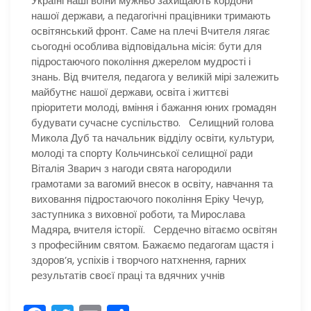
Україні наші воїни мужньо захищають кордони
нашої держави, а педагогічні працівники тримають
освітянський фронт. Саме на плечі Вчителя лягає
сьогодні особлива відповідальна місія: бути для
підростаючого покоління джерелом мудрості і
знань. Від вчителя, педагога у великій мірі залежить
майбутнє нашої держави, освіта і життєві
пріоритети молоді, вміння і бажання юних громадян
будувати сучасне суспільство. Селищний голова
Микола Дуб та начальник відділу освіти, культури,
молоді та спорту Кольчинської селищної ради
Віталія Зварич з нагоди свята нагородили
грамотами за вагомий внесок в освіту, навчання та
виховання підростаючого покоління Еріку Чечур,
заступника з виховної роботи, та Мирослава
Мадяра, вчителя історії. Сердечно вітаємо освітян
з професійним святом. Бажаємо педагогам щастя і
здоров’я, успіхів і творчого натхнення, гарних
результатів своєї праці та вдячних учнів