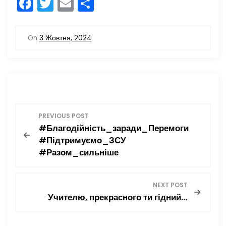
F
T
E
П
a
w
m
о
c
itt
ai
ді
On
3 Жовтня, 2024
e
er
l
л
b
и
o
т
o
и
Н
k
с
PREVIOUS POST
я
#Благодійність_заради_Перемоги
а
#Підтримуємо_ЗСУ
#Разом_сильніше
в
і
NEXT POST
Учителю, прекрасного ти гідний…
г