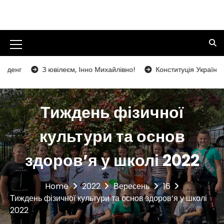
S
k
Кольчинський заклад загальної
i
середньої освіти І-ІІІ ступенів
p
t
M
Кольчинської селищної ради
o
e
Мукачівського району Закарпатської
г
З ювілеєм, Інно Михайлівно!
Конституція України – наді
c
n
o
області
n
u
t
Тиждень фізичної
I
e
n
c
культури та основ
t
o
здоров’я у школі 2022
n
Home
2022
Вересень
16
Тиждень фізичної культури та основ здоров’я у школі
2022