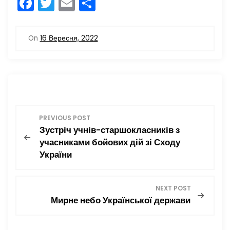
F
T
E
П
a
w
m
о
c
itt
ai
ді
On
16 Вересня, 2022
e
er
l
л
b
и
o
т
o
и
Н
k
с
PREVIOUS POST
я
Зустріч учнів-старшокласників з
а
учасниками бойових дій зі Сходу
України
в
і
NEXT POST
Мирне небо Української держави
г