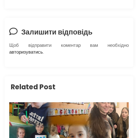
а
ц
і
Залишити відповідь
я
Щоб відправити коментар вам необхідно
авторизуватись
.
з
а
п
Related Post
и
с
і