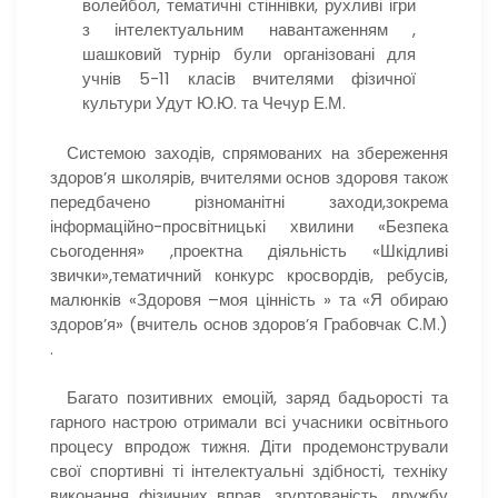
волейбол, тематичні стіннівки, рухливі ігри
з інтелектуальним навантаженням ,
шашковий турнір були організовані для
учнів 5-11 класів вчителями фізичної
культури Удут Ю.Ю. та Чечур Е.М.
Системою заходів, спрямованих на збереження
здоров’я школярів, вчителями основ здоровя також
передбачено різноманітні заходи,зокрема
інформаційно-просвітницькі хвилини «Безпека
сьогодення» ,проектна діяльність «Шкідливі
звички»,тематичний конкурс кросвордів, ребусів,
малюнків «Здоровя –моя цінність » та «Я обираю
здоров’я» (вчитель основ здоров’я Грабовчак С.М.)
.
Багато позитивних емоцій, заряд бадьорості та
гарного настрою отримали всі учасники освітнього
процесу впродож тижня. Діти продемонстрували
свої спортивні ті інтелектуальні здібності, техніку
виконання фізичних вправ, згуртованість, дружбу