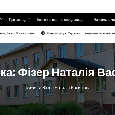
 середньої освіти І-ІІІ ступенів Кольчин
Про заклад
Безпечне освітнє середовище
Навчально-ви
 Інно Михайлівно!
Конституція України – надійна основа незале
ка:
Фізер Наталія Ва
Фізер Наталія Василівна
Home