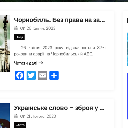
Чорнобиль. Без права на забуття…
On
26 Квітня, 2023
Події
26 квітня 2023 року відзначаються 37-і
роковини аварії на Чорнобильській АЕС,
Читати далі
F
T
E
П
a
w
m
о
c
itt
ai
ді
e
er
l
л
Українське слово – зброя у наших руках
b
и
On
21 Лютого, 2023
o
т
Свято