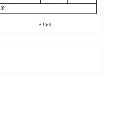
31
« Лип