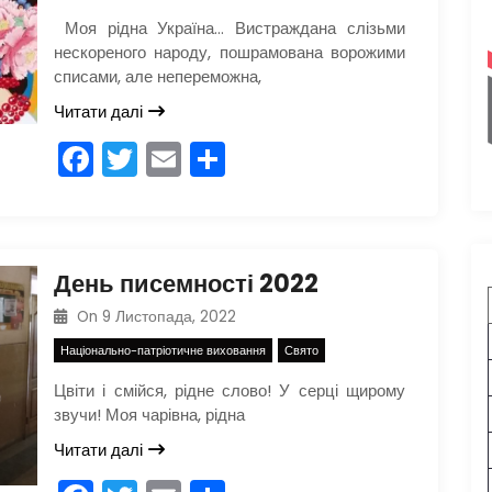
o
и
Моя рідна Україна… Вистраждана слізьми
k
с
нескореного народу, пошрамована ворожими
я
списами, але непереможна,
Читати далі
F
T
E
П
a
w
m
о
c
itt
ai
ді
e
er
l
л
День писемності 2022
b
и
On
9 Листопада, 2022
o
т
Національно-патріотичне виховання
Свято
o
и
Цвіти і смійся, рідне слово! У серці щирому
k
с
звучи! Моя чарівна, рідна
я
Читати далі