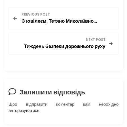
o
и
Н
k
с
PREVIOUS POST
я
З ювілеєм, Тетяно Миколаївно…
а
в
NEXT POST
Тиждень безпеки дорожнього руху
і
г
а
ц
Залишити відповідь
і
Щоб відправити коментар вам необхідно
авторизуватись
.
я