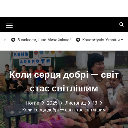
S
k
Кольчинський заклад загальної
i
середньої освіти І-ІІІ ступенів
p
t
M
Кольчинської селищної ради
o
e
Мукачівського району Закарпатської
З ювілеєм, Інно Михайлівно!
Конституція України – надійна 
c
n
o
області
n
u
t
I
e
Коли серця добрі — світ
n
c
t
o
стає світлішим
n
Home
2025
Листопад
13
Коли серця добрі — світ стає світлішим