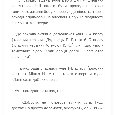
У рамках відзначення цього дня у шкільних
колективах 1–11 класів були проведені виховні
години, тематичні бесіди, перегляди відео та творчі
заходи, спрямовані на виховання в учнів людяності,
співчуття, милосердя.
До заходів активно долучилися учні 6-А класу
(класний керівник Дудинець Г. В.) та 6-Б класу
(класний керівник Алексюк К. Ю.), які підготували
тематичне відео “Коли серця добрі — світ стає
світлішим”.
Наймолодші учасники, учні 1-Б класу (класний
керівник Мішко Н. М.) — також створили відео
«Ланцюжок добрих справ».
Учні нагадали всім нам, що:
«Доброта не потребує гучних слів. Іноді
достатньо просто допомогти, вислухати, обійняти.»