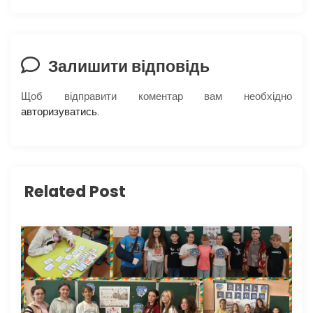
ц
і
Залишити відповідь
я
Щоб відправити коментар вам необхідно
авторизуватись
.
з
а
п
Related Post
и
с
і
в