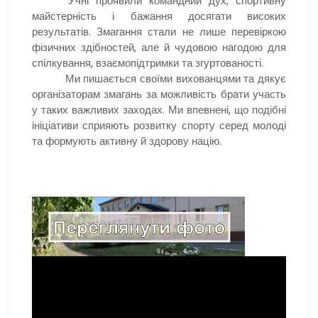
Учні проявили командний дух, спортивну
майстерність і бажання досягати високих
результатів. Змагання стали не лише перевіркою
фізичних здібностей, але й чудовою нагодою для
спілкування, взаємопідтримки та згуртованості.
Ми пишається своїми вихованцями та дякує
організаторам змагань за можливість брати участь
у таких важливих заходах. Ми впевнені, що подібні
ініціативи сприяють розвитку спорту серед молоді
та формують активну й здорову націю.