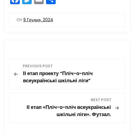
a
w
m
о
c
itt
ai
ді
On
9 Грудня, 2024
e
er
l
л
b
и
o
т
o
и
Н
k
с
PREVIOUS POST
я
ІІ етап проекту “Пліч-о-пліч
а
всеукраїнські шкільні ліги”
в
NEXT POST
і
ІІ етап «Пліч-о-пліч всеукраїнські
шкільні ліги». Футзал.
г
а