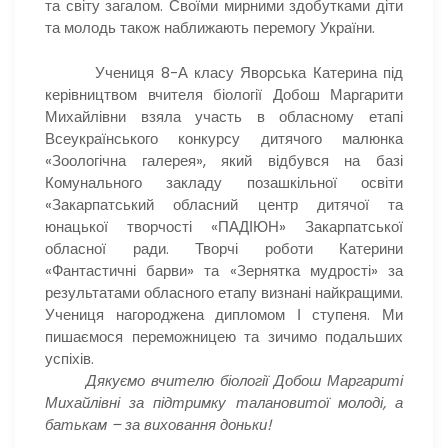
та світу загалом. Своїми мирними здобутками діти
та молодь також наближають перемогу України.
Учениця 8-А класу Яворська Катерина під
керівництвом вчителя біології Добош Маргарити
Михайлівни взяла участь в обласному етапі
Всеукраїнського конкурсу дитячого малюнка
«Зоологічна галерея», який відбувся на базі
Комунального закладу позашкільної освіти
«Закарпатський обласний центр дитячої та
юнацької творчості «ПАДІЮН» Закарпатської
обласної ради. Творчі роботи Катерини
«Фантастичні барви» та «Зернятка мудрості» за
результатами обласного етапу визнані найкращими.
Учениця нагороджена дипломом І ступеня. Ми
пишаємося переможницею та зичимо подальших
успіхів.
Дякуємо вчителю біології Добош Маргариті
Михайлівні за підтримку талановитої молоді, а
батькам – за виховання доньки!