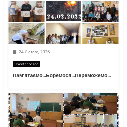
и
с
і
в
24 Лютого, 2026
Uncategorized
Пам’ятаємо…Боремося…Переможемо…