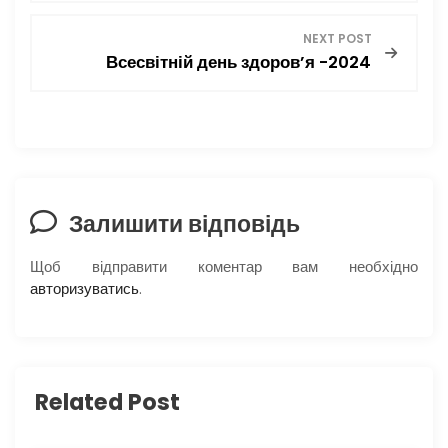
в
NEXT POST
Всесвітній день здоров’я -2024
і
г
а
ц
Залишити відповідь
і
Щоб відправити коментар вам необхідно
авторизуватись
.
я
з
а
Related Post
п