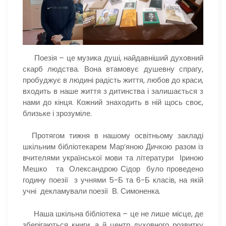
Поезія – це музика душі, найдавніший духовний
скарб людства. Вона втамовує душевну спрагу,
пробуджує в людині радість життя, любов до краси,
входить в наше життя з дитинства і залишається з
нами до кінця. Кожний знаходить в ній щось своє,
близьке і зрозуміле.
Протягом тижня в нашому освітньому закладі
шкільним бібліотекарем Мар’яною Дичкою разом із
вчителями української мови та літератури Іриною
Мешко та Олександрою Сідор було проведено
годину поезії з учнями 5-Б та 6-Б класів, на якій
учні декламували поезії В. Симоненка.
Наша шкільна бібліотека – це не лише місце, де
зберігаються книги, а й центр духовного розвитку