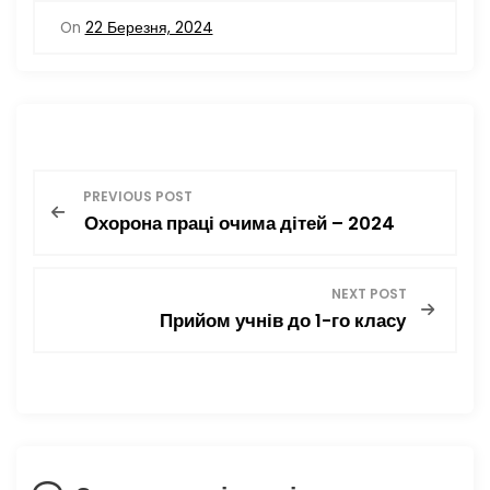
c
itt
ai
ді
On
22 Березня, 2024
e
er
l
л
b
и
o
т
o
и
Н
k
с
PREVIOUS POST
я
Охорона праці очима дітей – 2024
а
в
NEXT POST
Прийом учнів до 1-го класу
і
г
а
ц