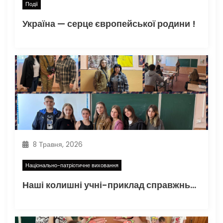
Події
Україна — серце європейської родини !
8 Травня, 2026
Національно-патріотичне виховання
Наші колишні учні-приклад справжнього патріотизму, честі та любові до Батьківщини.