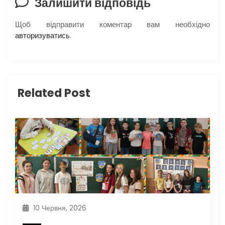
Залишити відповідь
і
Щоб відправити коментар вам необхідно
авторизуватись
.
я
з
а
Related Post
п
и
с
і
в
10 Червня, 2026