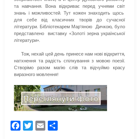
та навчання. Вона відкриває перед учнями світ
знань і можливостей. Тут кожен знаходить щось
для себе від класичних творів до сучасної
літератури. Бібліотекарем Мар’яною Дичкою, було
представлено виставку «Золоті зерна української
літератури».
Тож, нехай цей день принесе нам нові відкриття,
натхнення та радість спілкування з мовою поезії.
Створімо разом магію слів та відчуймо красу
виразного мовлення!
F
T
E
П
a
w
m
о