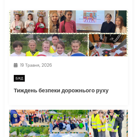
и
с
і
в
19 Травня, 2026
БЖД
Тиждень безпеки дорожнього руху