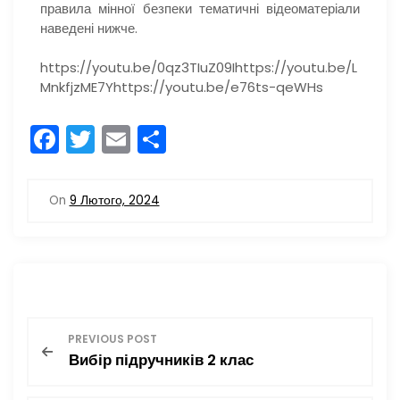
правила мінної безпеки тематичні відеоматеріали
наведені нижче.
https://youtu.be/0qz3TIuZ09Ihttps://youtu.be/L
MnkfjzME7Yhttps://youtu.be/e76ts-qeWHs
F
T
E
П
a
w
m
о
c
itt
ai
ді
On
9 Лютого, 2024
e
er
l
л
b
и
o
т
o
и
Н
k
с
PREVIOUS POST
я
Вибір підручників 2 клас
а