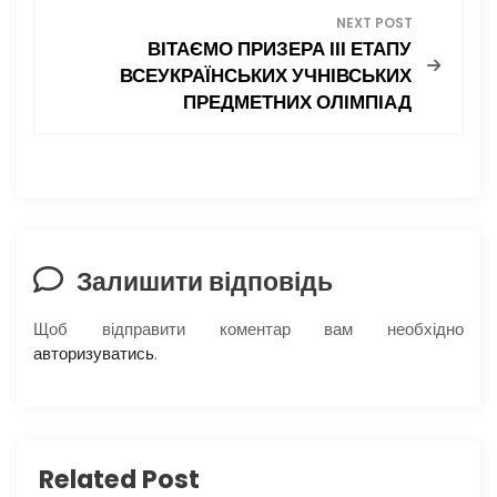
в
NEXT POST
ВІТАЄМО ПРИЗЕРА ІІІ ЕТАПУ
і
ВСЕУКРАЇНСЬКИХ УЧНІВСЬКИХ
ПРЕДМЕТНИХ ОЛІМПІАД
г
а
ц
і
Залишити відповідь
я
Щоб відправити коментар вам необхідно
авторизуватись
.
з
а
п
Related Post